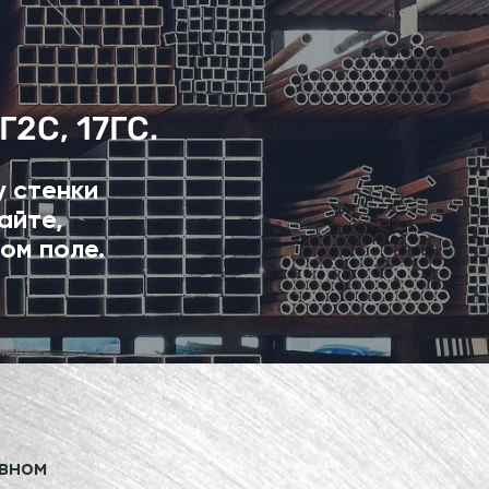
Г2С, 17ГС.
у стенки
айте,
ом поле.
овном