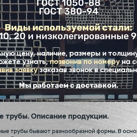
ГОСТ 1050-88
ГОСТ 380-94
Виды используемой стали:
 10, 20 и низколегированные 9
ную цену, наличие, размеры и толщин
ожете узнать,
позвонив по номеру
на с
авив заявку
заказав звонок в специальн
Мы работаем с доставкой.
 трубы. Описание продукции.
ые трубы бывают разнообразной формы. В осн