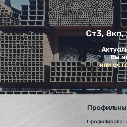
Ст3, 8кп,
Актуаль
Вы м
или ост
Профильные
Профилированн