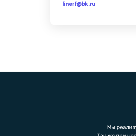
linerf@bk.ru
Мы реализ
Так же при не