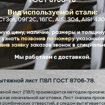
Вид используемой стали:
Ст3сп, 09Г2С, 16ГС, AISI 304, AISI 430
ную цену, наличие, размеры и толщину
 узнать
позвонив по номеру
указанном
авив заявку
заказав звонок в специальн
Мы работаем с доставкой.
ытяжной лист ПВЛ ГОСТ 8706-78.
жной лист (ПВЛ) производится методом просечк
а как изначальной заготовки. Лист сначала прос
 ромбических отверстий, а следом вытягивается