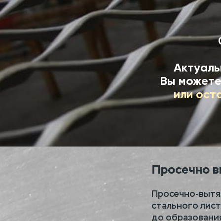
Актуаль
Вы можете
или ост
Просечно в
Просечно-вытя
стального лист
до образования