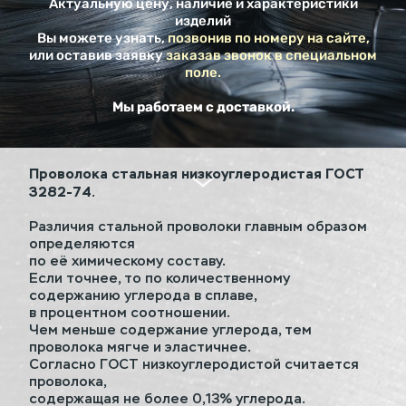
Актуальную цену, наличие и характеристики
изделий
Вы можете узнать,
позвонив по номеру на сайте,
или оставив заявку
заказав звонок в специальном
поле.
Мы работаем с доставкой.
Проволока стальная низкоуглеродистая ГОСТ
3282-74.
Различия стальной проволоки главным образом
определяются
по её химическому составу.
Если точнее, то по количественному
содержанию углерода в сплаве,
в процентном соотношении.
Чем меньше содержание углерода, тем
проволока мягче и эластичнее.
Согласно ГОСТ низкоуглеродистой считается
проволока,
содержащая не более 0,13% углерода.