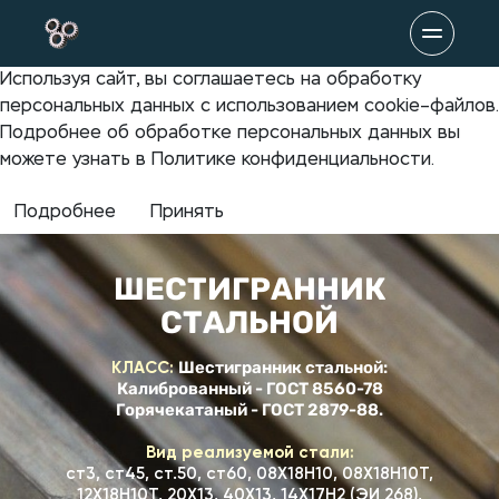
Используя сайт, вы соглашаетесь на обработку
персональных данных с использованием cookie–файлов.
Подробнее об обработке персональных данных вы
можете узнать в Политике конфиденциальности.
Подробнее
Принять
ШЕСТИГРАННИК
СТАЛЬНОЙ
КЛАСС:
Шестигранник стальной:
Калиброванный - ГОСТ 8560-78
Горячекатаный - ГОСТ 2879-88.
Вид реализуемой стали:
ст3, ст45, ст.50, ст60,
08Х18Н10, 08Х18Н10Т,
12Х18Н10Т, 20Х13, 40Х13, 14Х17Н2 (ЭИ 268),