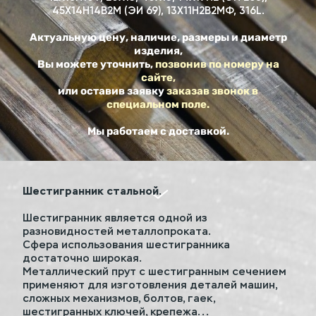
45Х14Н14В2М (ЭИ 69), 13Х11Н2В2МФ, 316L.
Актуальную цену, наличие, размеры и диаметр
изделия,
Вы можете уточнить,
позвонив по номеру на
сайте,
или оставив заявку
заказав звонок в
специальном поле.
Мы работаем с доставкой.
Шестигранник стальной.
Шестигранник является одной из
разновидностей металлопроката.
Сфера использования шестигранника
достаточно широкая.
Металлический прут с шестигранным сечением
применяют для изготовления деталей машин,
сложных механизмов, болтов, гаек,
шестигранных ключей, крепежа...