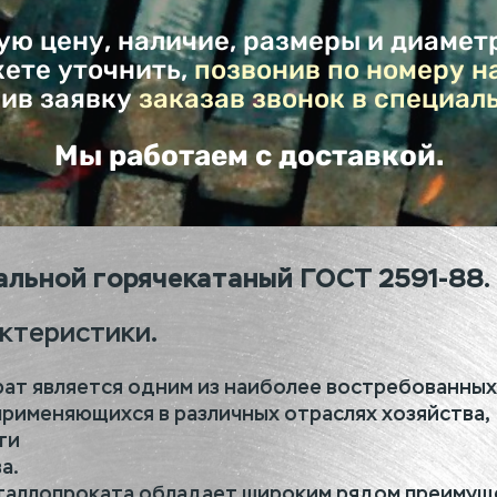
ую цену, наличие, размеры и диаметр
ете уточнить,
позвонив по номеру на
вив заявку
заказав звонок в специал
Мы работаем с доставкой.
альной горячекатаный ГОСТ 2591-88.
ктеристики.
ат является одним из наиболее востребованных
применяющихся в различных отраслях хозяйства,
ти
а.
таллопроката обладает широким рядом преимущ