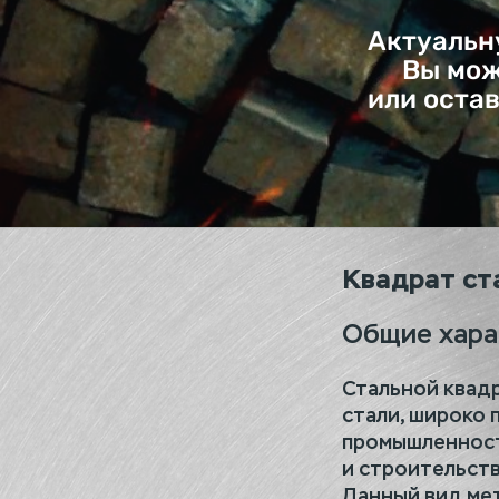
Актуальн
Вы мож
или оста
Квадрат ст
Общие хара
Стальной квадр
стали, широко 
промышленнос
и строительств
Данный вид ме