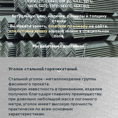
Ст3пс/сп, ст4кп, 09Г2С, 17ГС, 12ГС,
16ГС, 14Г2, 17ГС, 14ХГС, 15ХСНД.
Актуальную цену, наличие, размеры и толщину
стенки
Вы можете узнать,
позвонив по номеру
на сайте,
или оставив заявку
заказав звонок в специальном
поле.
Мы работаем с доставкой.
Уголок стальной горячекатаный.
Стальной уголок - металлоизделие группы
фасонного проката.
Широкую известность в применении, изделие
получило благодаря главному преимуществу:
при довольно небольшой массе погонного
метра, уголок имеет высокую прочность
практически по всем основным
характеристикам.