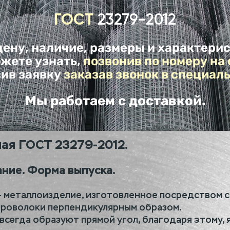
ГОСТ
23279-2012
ену, наличие, размеры и характери
жете узнать,
позвонив по номеру на 
вив заявку
заказав звонок в специал
Мы работаем с доставкой.
ная ГОСТ 23279-2012.
ние. Форма выпуска.
– металлоизделие, изготовленное посредством с
 проволоки перпендикулярным образом.
сегда образуют прямой угол, благодаря этому, 