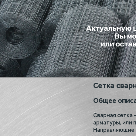
Актуальную ц
Вы мо
или оста
Сетка свар
Общее описа
Сварная сетка 
арматуры, или
Направляющие в