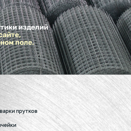
стики изделий
сайте,
ьном поле.
варки прутков
ячейки