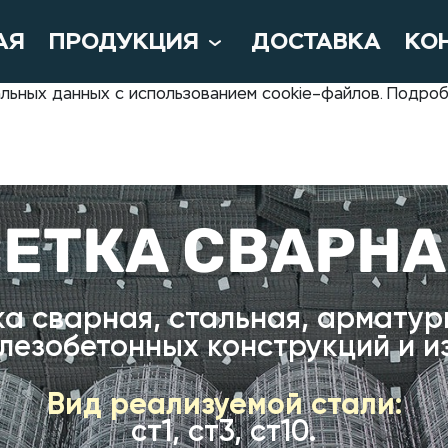
АЯ
ПРОДУКЦИЯ
ДОСТАВКА
КО
нальных данных с использованием cookie–файлов. Подр
ЕТКА СВАРН
ка сварная, стальная, армату
лезобетонных конструкций и и
Вид реализуемой стали:
ст1, ст3, ст10.