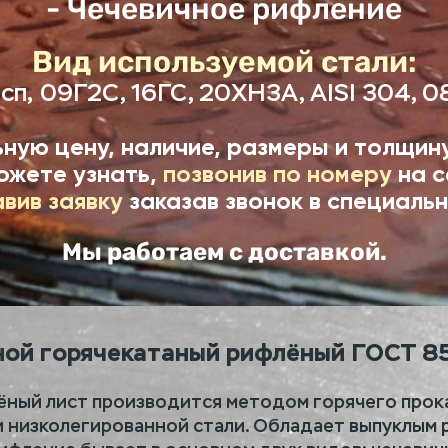
- Чечевичное рифление
Вид используемой стали:
сп,
09Г2С, 16ГС, 20ХН3А, AISI 304, 0
ную цену, наличие, размеры и толщин
ожете узнать,
позвонив по номеру
на с
авив заявку
заказав звонок в специальн
Мы работаем с доставкой.
ной горячекатаный рифлёный ГОСТ 8
ёный лист производится методом горячего прок
 низколегированной стали. Обладает выпуклым 