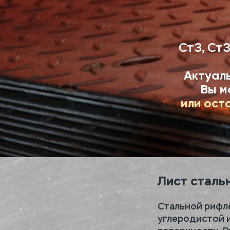
Ст3, Ст3
Актуаль
Вы м
или ост
Лист сталь
Стальной рифл
углеродистой и