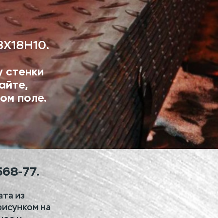
8Х18Н10.
у стенки
айте,
ом поле.
568-77.
ата из
рисунком на