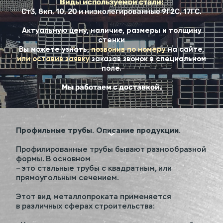
Виды используемой стали:
Ст3, 8кп, 10, 20 и низколегированные 9Г2С, 17ГС.
Актуальную цену, наличие, размеры и толщину
стенки
Вы можете узнать,
позвонив по номеру
на сайте,
или оставив заявку
заказав звонок в специальном
поле.
Мы работаем с доставкой.
Профильные трубы. Описание продукции.
Профилированные трубы бывают разнообразной
формы. В основном
– это стальные трубы с квадратным, или
прямоугольным сечением.
Этот вид металлопроката применяется
в различных сферах строительства: